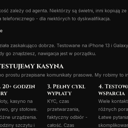
jakość zależy od agenta. Niektórzy są świetni, inni kopiują z
 telefonicznego - dla niektórych to dyskwalifikacja.
ne
działa zaskakująco dobrze. Testowane na iPhone 13 i Galaxy
gdy go znajdziesz, nawigacja jest w porządku.
testujemy kasyna
po prostu przepisane komunikaty prasowe. My robimy to in
. 20+ godzin
3. Pełny cykl
4. Testow
ry
wypłaty
wsparcia
loty, kasyno na
KYC, czas
Wiele kontak
ywo, gry stołowe.
przetwarzania,
różnych pora
óżne urządzenia.
faktyczny odbiór -
Łatwe pytania
odziny szczytu i
całość. Czas
skomplikowa