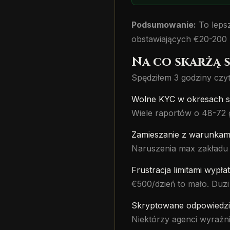
Podsumowanie:
To lepsz
obstawiających €20-200 z
Na co skarżą 
Spędziłem 3 godziny czyt
Wolne KYC w okresach 
Wiele raportów o 48-72 
Zamieszanie z warunka
Naruszenia max zakładu 
Frustracja limitami wypłat
€500/dzień to mało. Duz
Skryptowane odpowiedzi
Niektórzy agenci wyraźnie