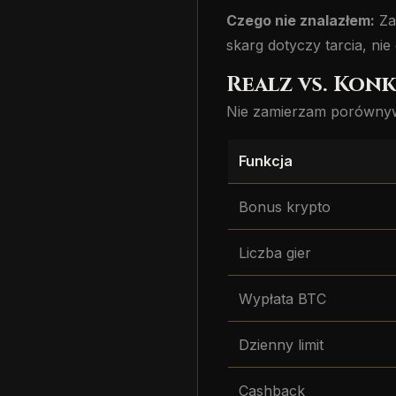
Czego nie znalazłem:
Za
skarg dotyczy tarcia, nie
Realz vs. Kon
Nie zamierzam porównywa
Funkcja
Bonus krypto
Liczba gier
Wypłata BTC
Dzienny limit
Cashback