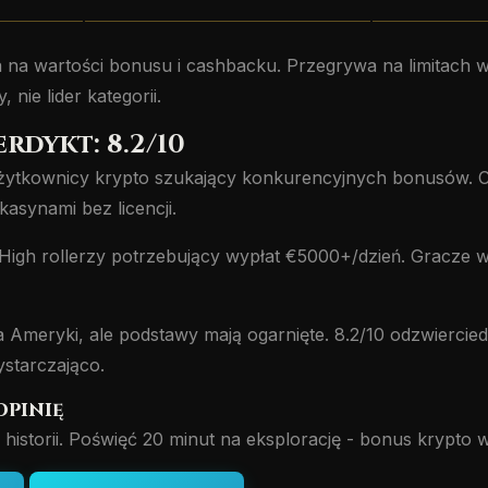
a wartości bonusu i cashbacku. Przegrywa na limitach wypł
 nie lider kategorii.
rdykt: 8.2/10
ytkownicy krypto szukający konkurencyjnych bonusów. Ca
asynami bez licencji.
High rollerzy potrzebujący wypłat €5000+/dzień. Gracze 
 Ameryki, ale podstawy mają ogarnięte. 8.2/10 odzwiercied
ystarczająco.
opinię
historii. Poświęć 20 minut na eksplorację - bonus krypto w