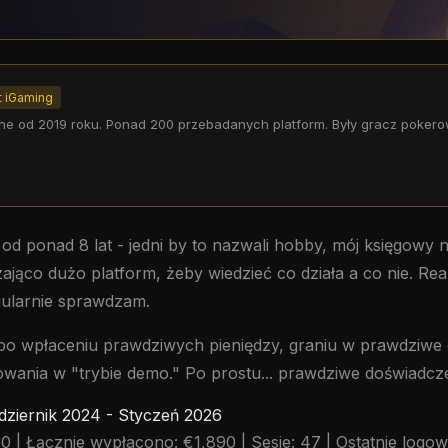
 iGaming
ine od 2019 roku. Ponad 200 przebadanych platform. Były gracz pokerow
od ponad 8 lat - jedni by to nazwali hobby, mój księgowy
jąco dużo platform, żeby wiedzieć co działa a co nie. Rea
gularnie sprawdzam.
po wpłaceniu prawdziwych pieniędzy, graniu w prawdziwe g
wania w "trybie demo." Po prostu... prawdziwe doświadcze
dziernik 2024 - Styczeń 2026
 | Łącznie wypłacono: €1,890 | Sesje: 47 | Ostatnie logo