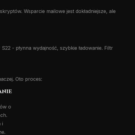
e skryptów. Wsparcie mailowe jest dokładniejsze, ale
 S22 - płynna wydajność, szybkie ładowanie. Filtr
aczej. Oto proces:
anie
tów o
ch.
 i
ne.