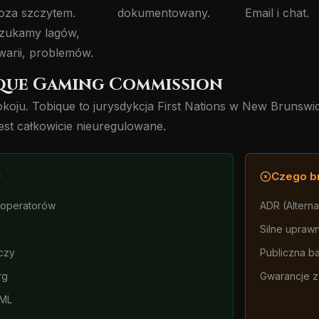
oza szczytem.
dokumentowany.
Email i chat.
zukamy lagów,
warii, problemów.
ique Gaming Commission
okoju. Tobique to jurysdykcja First Nations w New Brunsw
jest całkowicie nieuregulowane.
C
Czego b
 operatorów
ADR (Altern
Silne upraw
czy
Publiczna b
rg
Gwarancje 
AML