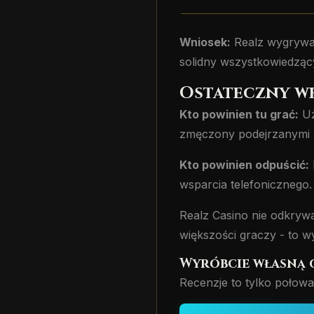
Wniosek:
Realz wygrywa n
solidny wszystkowiedzący,
Ostateczny we
Kto powinien tu grać:
Uż
zmęczony podejrzanymi k
Kto powinien odpuścić:
wsparcia telefonicznego.
Realz Casino nie odkrywa
większości graczy - to w
Wyróbcie własną 
Recenzje to tylko połowa 