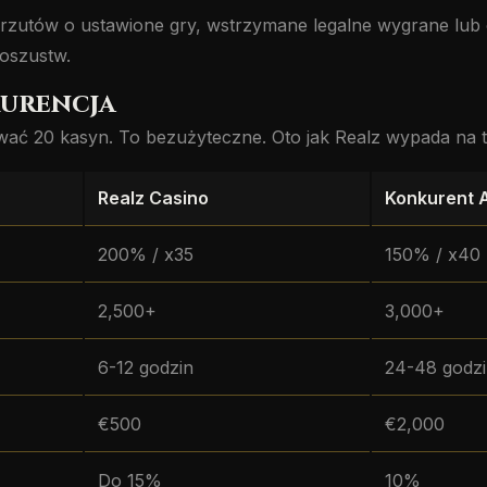
rzutów o ustawione gry, wstrzymane legalne wygrane lub 
 oszustw.
kurencja
ć 20 kasyn. To bezużyteczne. Oto jak Realz wypada na t
Realz Casino
Konkurent 
200% / x35
150% / x40
2,500+
3,000+
6-12 godzin
24-48 godz
€500
€2,000
Do 15%
10%